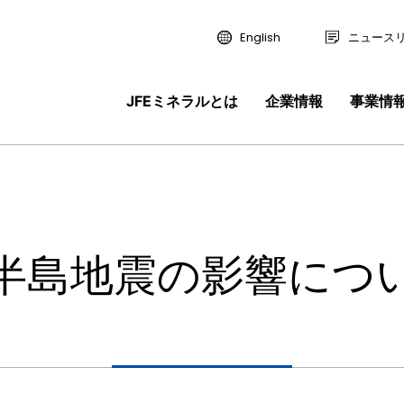
English
ニュース
JFEミネラルとは
企業情報
事業情
せ
取り扱いに
研究開発
リティ推進体制
報
経営理念・ビジョン
合金鉄
地球環境保全の技術開発
安全保安・防災への取り組み
新卒採用情報
事業情報
ライン
ピックス 一覧
の取り組み
戦略室長メッセージ
沿革
土壌環境エンジニアリング
お客様・取引先への取り組み
数字で分かるJFEミネラル
つ
鉱産品
・ビジョン
合金鉄
スラグ製品・製鉄関連
財務情報
り組み
国内拠点
次世代育成支援 行動計画
福利厚生制度
半島地震の影響につ
ドライン
機能素材
土壌環境エンジニアリン
製品一覧
・財務情報