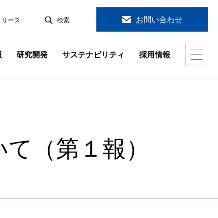
お問い合わせ
リリース
検索
報
研究開発
サステナビリティ
採用情報
会社概要
スラグ製品・製鉄関連
分析評価技術
環境への取り組み
キャリア採用情報
研究開発
組織図
製品一覧
従業員への取り組み
ジョブローテーション&社員から一言
機能素材の研究開発
地球環境保全の技術開発
分析評価技術
海外拠点
女性活躍推進 行動計画
採用よくあるご質問
いて（第１報）
技術研究所トピックス 一覧
グ