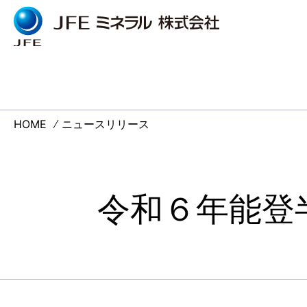
JFEミネラルとは
企業情報
事業情報
研究開発
サステナビリティ
採用情報
ニュースリリース
ウェブサイトご利用に
お問い合わ
個人情報の
ごあいさつ
鉱産品
機能素材の
サステナビ
仕事体験情
あたって
ついて
JFEミネラルとは
企業情報
HOME
ニュースリリース
調達ガイド
機能素材
技術研究所ト
品質保証へ
採用・育成
ごあいさ
経営理念
会社概要
決算公告・
社会への取
研修制度
令和６年能登
調達ガイ
沿革
組織図
決算公告
国内拠点
海外拠点