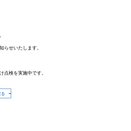
ウェブサイトご利用にあたって
。
個人情報の取り扱いについて
知らせいたします。
スポンサー
け点検を実施中です。
戻る
ＪＦＥミネラルはファジアーノ岡山を応
援しています！