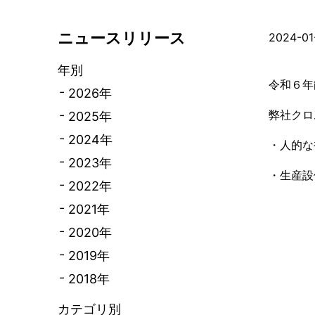
ニュースリリース
2024-01
サステナビリティ
採用情報
年別
サステナビリティ推進体制
仕事体験
令和６年
2026年
安全保安・防災への取り組み
新卒採用
弊社クロ
2025年
環境への取り組み
キャリア
2024年
品質保証への取り組み
採用・育
・人的な
2023年
お客様・取引先への取り組み
数字で分か
・生産設
従業員への取り組み
2022年
ジョブロ
社会への取り組み
研修制度
2021年
次世代育成支援 行動計画
福利厚生
2020年
女性活躍推進 行動計画
採用よく
2019年
2018年
カテゴリ別