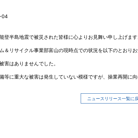
-04
ニュースリリース
情報
能登半島地震で被災された皆様に心よりお見舞い申し上げます
お問い合わせ
情報
ム＆リサイクル事業部富山の現時点での状況を以下のとおりお
採用情報
成戦略室長メッセージ
被害はありませんでした。
るJFEミネラル
備等に重大な被害は発生していない模様ですが、操業再開に向
ーテーション&社員から一言
ニュースリリース一覧に
制度
あるご質問