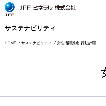
サステナビリティ
JFEミネラルとは
企業情報
事業情報
研究開発
サステナビリティ
採用情報
ニュースリリース
ウェブサイトご利用に
お問い合わ
個人情報の
ごあいさつ
鉱産品
機能素材の
サステナビ
仕事体験情
あたって
ついて
JFEミネラルとは
企業情報
HOME
サステナビリティ
女性活躍推進 行動計画
調達ガイド
機能素材
技術研究所ト
品質保証へ
採用・育成
ごあいさ
経営理念
会社概要
決算公告・
社会への取
研修制度
調達ガイ
沿革
組織図
決算公告
国内拠点
海外拠点