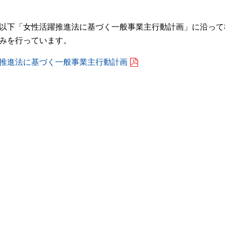
以下「女性活躍推進法に基づく一般事業主行動計画」に沿って
ニュースリリース
みを行っています。
情報
推進法に基づく一般事業主行動計画
お問い合わせ
情報
採用情報
成戦略室長メッセージ
るJFEミネラル
ーテーション&社員から一言
制度
あるご質問