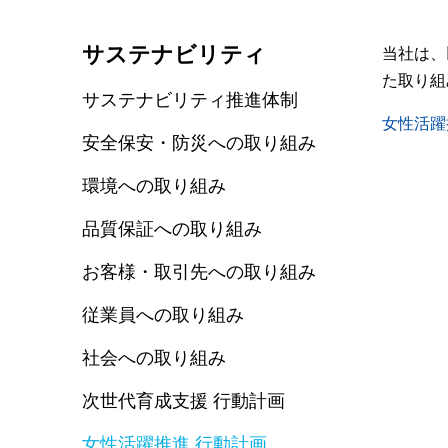
サステナビリティ
当社は、
サステナビリティ
採用情報
た取り組
サステナビリティ推進体制
サステナビリティ推進体制
仕事体験
女性活躍
安全保安・防災への取り組み
安全保安・防災への取り組み
新卒採用
環境への取り組み
キャリア
環境への取り組み
品質保証への取り組み
採用・育
品質保証への取り組み
お客様・取引先への取り組み
数字で分か
従業員への取り組み
ジョブロ
お客様・取引先への取り組み
社会への取り組み
研修制度
従業員への取り組み
次世代育成支援 行動計画
福利厚生
女性活躍推進 行動計画
採用よく
社会への取り組み
次世代育成支援 行動計画
女性活躍推進 行動計画