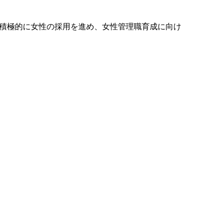
積極的に女性の採用を進め、女性管理職育成に向け
ウェブサイトご利用にあたって
個人情報の取り扱いについて
スポンサー
ＪＦＥミネラルはファジアーノ岡山を応
援しています！