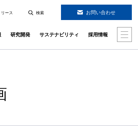
お問い合わせ
リリース
検索
報
研究開発
サステナビリティ
採用情報
会社概要
スラグ製品・製鉄関連
分析評価技術
環境への取り組み
キャリア採用情報
研究開発
組織図
製品一覧
従業員への取り組み
ジョブローテーション&社員から一言
機能素材の研究開発
地球環境保全の技術開発
分析評価技術
海外拠点
女性活躍推進 行動計画
採用よくあるご質問
画
技術研究所トピックス 一覧
グ