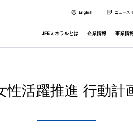
English
ニュース
JFEミネラルとは
企業情報
事業情
せ
取り扱いに
研究開発
リティ推進体制
報
経営理念・ビジョン
合金鉄
地球環境保全の技術開発
安全保安・防災への取り組み
新卒採用情報
事業情報
ライン
ピックス 一覧
の取り組み
戦略室長メッセージ
沿革
土壌環境エンジニアリング
お客様・取引先への取り組み
数字で分かるJFEミネラル
つ
鉱産品
・ビジョン
合金鉄
スラグ製品・製鉄関連
財務情報
り組み
国内拠点
次世代育成支援 行動計画
福利厚生制度
女性活躍推進 行動計
ドライン
機能素材
土壌環境エンジニアリン
製品一覧
・財務情報