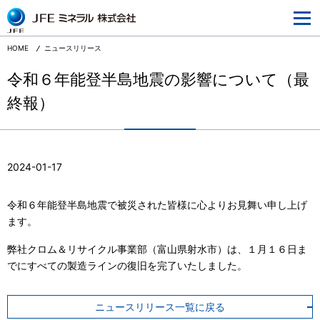
JFEミネラルとは
企業情報
HOME
ニュースリリース
事業情報
令和６年能登半島地震の影響について（最
終報）
研究開発
サステナビリティ
採用情報
2024-01-17
ニュースリリース
令和６年能登半島地震で被災された皆様に心よりお見舞い申し上げ
ウェブサイトご利用にあたって
ます。
個人情報の取り扱いについて
弊社クロム＆リサイクル事業部（富山県射水市）は、１月１６日ま
でにすべての製造ラインの復旧を完了いたしました。
ニュースリリース一覧に戻る