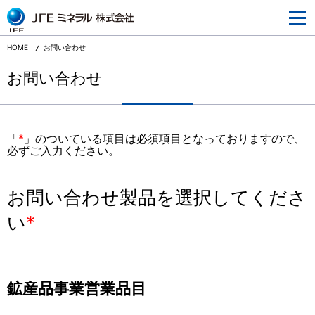
JFEミネラルとは
企業情報
HOME
お問い合わせ
事業情報
お問い合わせ
研究開発
サステナビリティ
「
*
」のついている項目は必須項目となっておりますので、
必ずご入力ください。
採用情報
ニュースリリース
お問い合わせ製品を選択してくださ
ウェブサイトご利用にあたって
い
*
個人情報の取り扱いについて
鉱産品事業営業品目