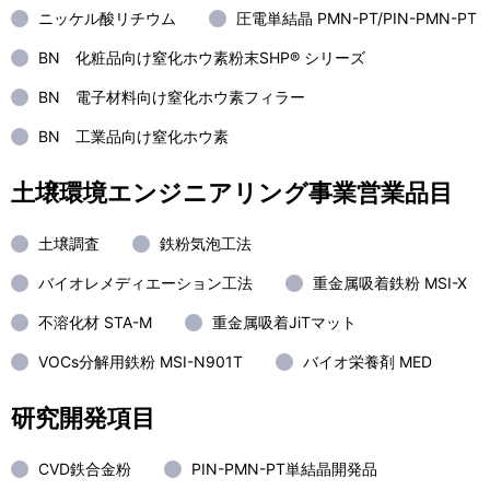
ニッケル酸リチウム
圧電単結晶 PMN-PT/PIN-PMN-PT
BN 化粧品向け窒化ホウ素粉末SHP® シリーズ
BN 電子材料向け窒化ホウ素フィラー
BN 工業品向け窒化ホウ素
土壌環境エンジニアリング事業営業品目
土壌調査
鉄粉気泡工法
バイオレメディエーション工法
重金属吸着鉄粉 MSI-X
不溶化材 STA-M
重金属吸着JiTマット
VOCs分解用鉄粉 MSI-N901T
バイオ栄養剤 MED
研究開発項目
CVD鉄合金粉
PIN-PMN-PT単結晶開発品