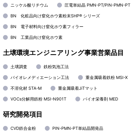
ニッケル酸リチウム
圧電単結晶 PMN-PT/PIN-PMN-PT
BN 化粧品向け窒化ホウ素粉末SHP® シリーズ
BN 電子材料向け窒化ホウ素フィラー
BN 工業品向け窒化ホウ素
土壌環境エンジニアリング事業営業品目
土壌調査
鉄粉気泡工法
バイオレメディエーション工法
重金属吸着鉄粉 MSI-X
不溶化材 STA-M
重金属吸着JiTマット
VOCs分解用鉄粉 MSI-N901T
バイオ栄養剤 MED
研究開発項目
CVD鉄合金粉
PIN-PMN-PT単結晶開発品