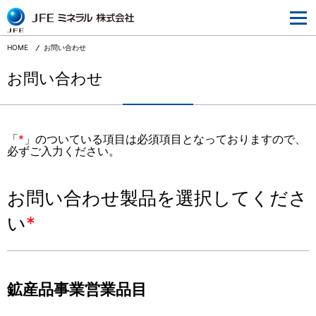
JFEミネラルとは
企業情報
HOME
お問い合わせ
事業情報
お問い合わせ
研究開発
サステナビリティ
「
*
」のついている項目は必須項目となっておりますので、
必ずご入力ください。
採用情報
ニュースリリース
お問い合わせ製品を選択してくださ
ウェブサイトご利用にあたって
い
*
個人情報の取り扱いについて
鉱産品事業営業品目