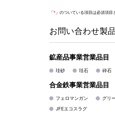
「
*
」のついている項目は必須項目
サステナビリティ
採用情報
お問い合わせ製
サステナビリティ推進体制
仕事体験
安全保安・防災への取り組み
新卒採用
環境への取り組み
キャリア
品質保証への取り組み
採用・育
鉱産品事業営業品目
お客様・取引先への取り組み
数字で分か
従業員への取り組み
ジョブロ
珪砂
珪石
砕石
社会への取り組み
研修制度
次世代育成支援 行動計画
福利厚生
合金鉄事業営業品目
女性活躍推進 行動計画
採用よく
フェロマンガン
グリ
JFEエコスラグ