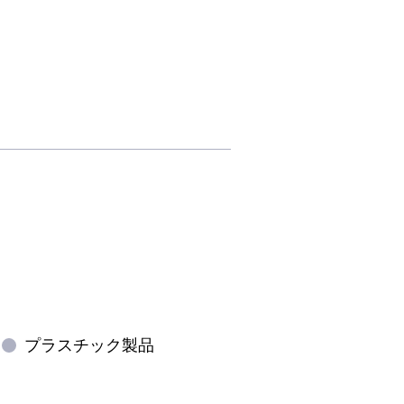
ウェブサイトご利用にあたって
個人情報の取り扱いについて
スポンサー
ＪＦＥミネラルはファジアーノ岡山を応
援しています！
プラスチック製品