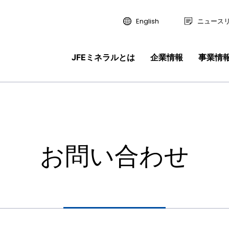
English
ニュース
JFEミネラルとは
企業情報
事業情
せ
取り扱いに
研究開発
リティ推進体制
報
経営理念・ビジョン
合金鉄
地球環境保全の技術開発
安全保安・防災への取り組み
新卒採用情報
事業情報
ライン
ピックス 一覧
の取り組み
戦略室長メッセージ
沿革
土壌環境エンジニアリング
お客様・取引先への取り組み
数字で分かるJFEミネラル
つ
鉱産品
・ビジョン
合金鉄
スラグ製品・製鉄関連
財務情報
り組み
国内拠点
次世代育成支援 行動計画
福利厚生制度
お問い合わせ
ドライン
機能素材
土壌環境エンジニアリン
製品一覧
・財務情報