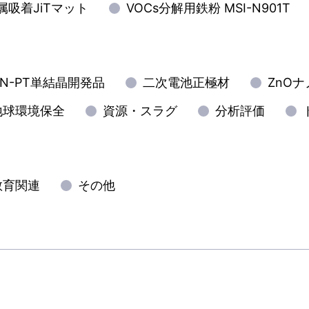
属吸着JiTマット
VOCs分解用鉄粉 MSI-N901T
PMN-PT単結晶開発品
二次電池正極材
ZnO
地球環境保全
資源・スラグ
分析評価
教育関連
その他