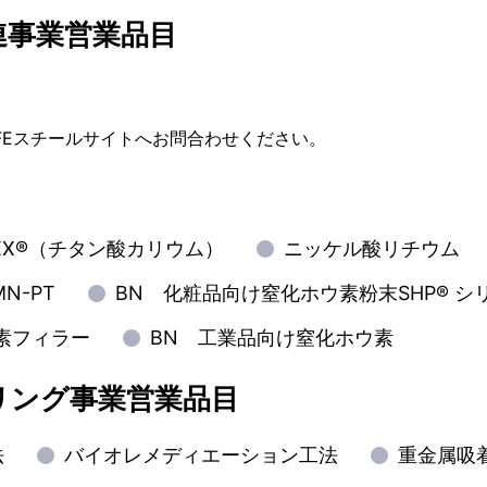
連事業営業品目
FEスチールサイトへお問合わせください。
目
REX®（チタン酸カリウム）
ニッケル酸リチウム
MN-PT
BN 化粧品向け窒化ホウ素粉末SHP® シ
素フィラー
BN 工業品向け窒化ホウ素
リング事業営業品目
法
バイオレメディエーション工法
重金属吸着