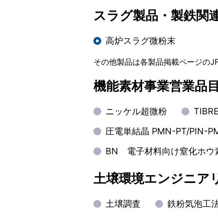
スラグ製品・製鉄関
高炉スラグ微粉末
その他製品は各製品掲載ページのJ
機能素材事業営業品
ニッケル超微粉
TIB
圧電単結晶 PMN-PT/PIN-P
BN 電子材料向け窒化ホウ
土壌環境エンジニア
土壌調査
鉄粉気泡工