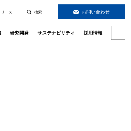
お問い合わせ
リリース
検索
報
研究開発
サステナビリティ
採用情報
会社概要
スラグ製品・製鉄関連
分析評価技術
環境への取り組み
キャリア採用情報
研究開発
組織図
製品一覧
従業員への取り組み
ジョブローテーション&社員から一言
機能素材の研究開発
地球環境保全の技術開発
分析評価技術
海外拠点
女性活躍推進 行動計画
採用よくあるご質問
技術研究所トピックス 一覧
グ