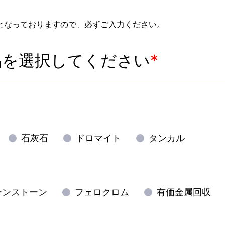
となっておりますので、必ずご入力ください。
ニュースリリース
品を選択してください
*
情報
お問い合わせ
情報
採用情報
成戦略室長メッセージ
るJFEミネラル
ーテーション&社員から一言
石灰石
ドロマイト
タンカル
制度
あるご質問
ーンストーン
フェロクロム
有価金属回収